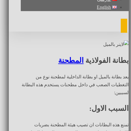
English
بطانة الفولاذية
المطحنة
يعد بطانة بالميل او بطانة الداخلية لمطحنة نوع من
التغطيات الصعب في داخل مطحنات يستخدم هذه البطانة
لسببين:
السبب الاول:
تمنع هذه البطانات ان تصيب هيئة المطحنة بضربات