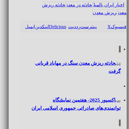
اخبار ایران بالمیل
حادثه در معدن
حادثه ریزش
معدن
ریزش معدن
فیسبوک
X
پینترست
رددیت
Delicious
لینکدین
ایمیل
حادثه ریزش معدن سنگ در مهاباد قربانی
قبلی
گرفت
اکسپور 2025- هفتمین نمایشگاه
بعدی
توانمندی‌های صادراتی جمهوری اسلامی ایران