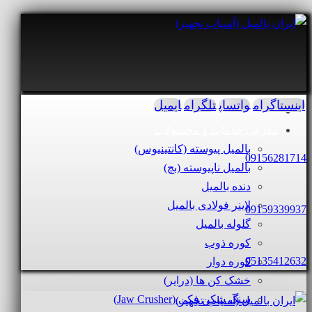
اینستاگرام
واتساپ
تلگرام
ایمیل
معرفی خدمات و محصولات
بالمیل پیوسته (کانتینیوس)
09156281714
بالمیل ناپیوسته (بچ)
دنده بالمیل
لاینر فولادی بالمیل
09159339937
گلوله بالمیل
کوره ذوب
05135412632
کوره دوار
خشک کن ها (درایر)
سنگ شکن فکی (Jaw Crusher)