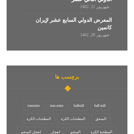
شهریور 21, 1402
المعرض الدولي السابع عشر لإيران
كانمين
شهریور 20, 1402
برچسب ها
iranmine
iran-mine
ballmill
ball mill
السحق
المطحنات الكرة
المطحنات الکرة
المطحنة الكرة
المنجم
انفجار
انفجار المنجم