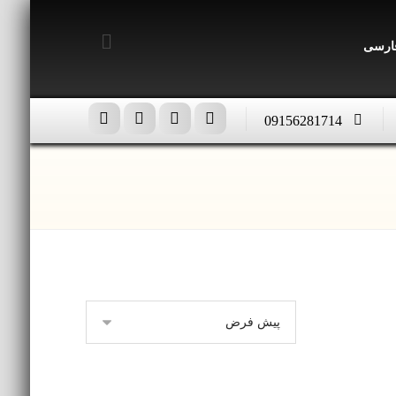
ارسی
09156281714