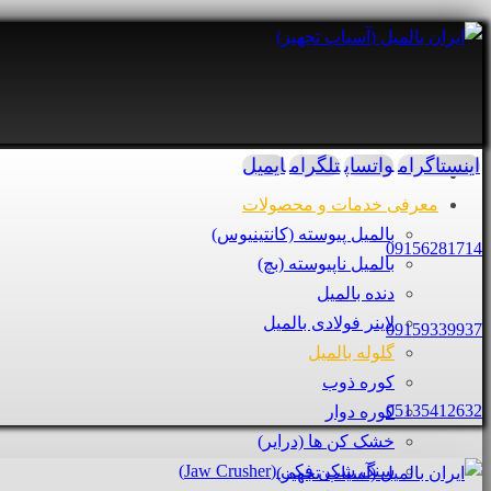
اینستاگرام
واتساپ
تلگرام
ایمیل
معرفی خدمات و محصولات
بالمیل پیوسته (کانتینیوس)
09156281714
بالمیل ناپیوسته (بچ)
دنده بالمیل
لاینر فولادی بالمیل
09159339937
گلوله بالمیل
کوره ذوب
05135412632
کوره دوار
خشک کن ها (درایر)
سنگ شکن فکی (Jaw Crusher)