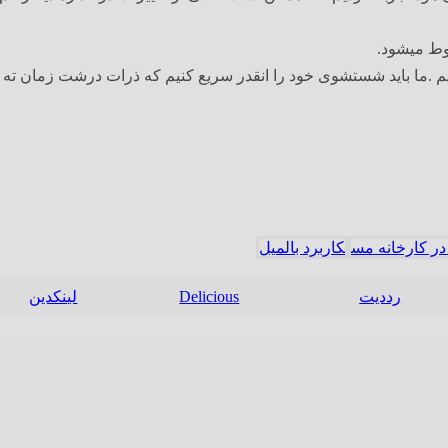
وط میشود.
 .ما باید شستشوی خود را انقدر سریع کنیم که ذرات درشت زمان ته 
ر کارخانه مس
کاربرد بالمیل
رددیت
Delicious
لینکدین