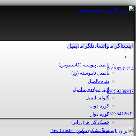
اینستاگرام
واتساپ
تلگرام
ایمیل
معرفی خدمات و محصولات
بالمیل پیوسته (کانتینیوس)
09156281714
بالمیل ناپیوسته (بچ)
دنده بالمیل
لاینر فولادی بالمیل
09159339937
گلوله بالمیل
کوره ذوب
05135412632
کوره دوار
خشک کن ها (درایر)
سنگ شکن فکی (Jaw Crusher)