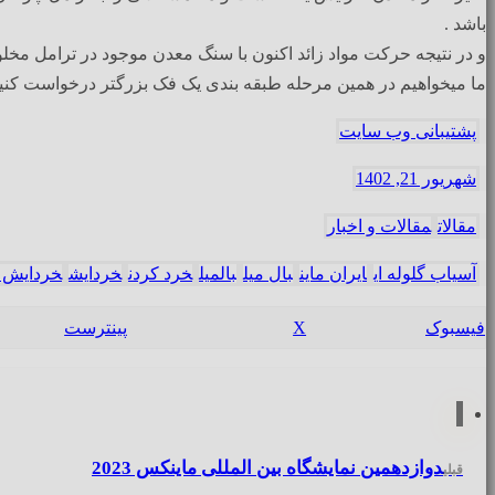
باشد .
و در نتیجه حرکت مواد زائد اکنون با سنگ معدن موجود در ترامل مخل
ما میخواهیم در همین مرحله طبقه بندی یک فک بزرگتر درخواست کنیم
پشتیبانی وب سایت
شهریور 21, 1402
مقالات
مقالات و اخبار
آسیاب گلوله ای
ایران ماین
بال میل
بالمیل
خرد کردن
خردایش
خردایش د
فیسبوک
X
پینترست
دوازدهمین نمایشگاه بین المللی ماینکس 2023
قبلی